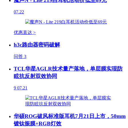
魔声N - Lite 219白耳机活动价低至69元
07.22
优惠直达 >
h3c路由器密码破解
问答
3
TCL华星AGLR技术量产落地，单层膜实现防
眩抗反射双效协同
9
07.21
华硕ROG破风标准版耳机7月21日上市，50mm
镀钛振膜+RGB灯效