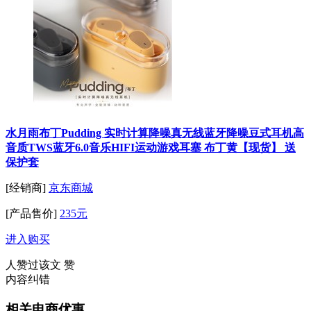
水月雨布丁Pudding 实时计算降噪真无线蓝牙降噪豆式耳机高
音质TWS蓝牙6.0音乐HIFI运动游戏耳塞 布丁黄【现货】 送
保护套
[经销商]
京东商城
[产品售价]
235元
进入购买
人赞过该文
赞
内容纠错
相关电商优惠