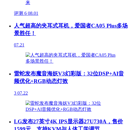
评测
6
08.01
人气超高的夹耳式耳机，爱国者CA05 Plus多场
景胜任！
07.21
雷蛇发布魔音海妖V3幻彩版：32位DSP+AI音
频优化+RGB动态灯效
3
07.22
LG发布27英寸4K IPS显示器27U730A，售价
1599元，支持KVM与人体工学调节