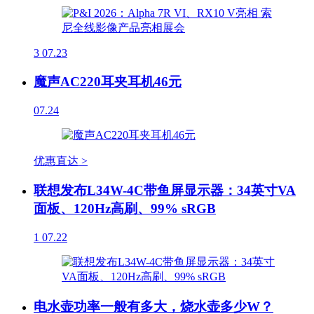
3
07.23
魔声AC220耳夹耳机46元
07.24
优惠直达 >
联想发布L34W-4C带鱼屏显示器：34英寸VA
面板、120Hz高刷、99% sRGB
1
07.22
电水壶功率一般有多大，烧水壶多少W？