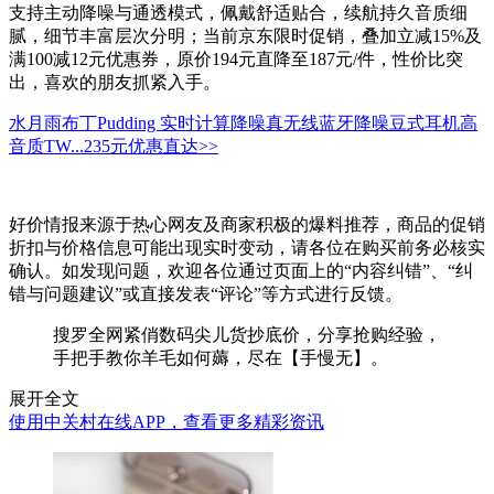
支持主动降噪与通透模式，佩戴舒适贴合，续航持久音质细
腻，细节丰富层次分明；当前京东限时促销，叠加立减15%及
满100减12元优惠券，原价194元直降至187元/件，性价比突
出，喜欢的朋友抓紧入手。
水月雨布丁Pudding 实时计算降噪真无线蓝牙降噪豆式耳机高
音质TW...
235元
优惠直达>>
好价情报来源于热心网友及商家积极的爆料推荐，商品的促销
折扣与价格信息可能出现实时变动，请各位在购买前务必核实
确认。如发现问题，欢迎各位通过页面上的“内容纠错”、“纠
错与问题建议”或直接发表“评论”等方式进行反馈。
搜罗全网紧俏数码尖儿货抄底价，分享抢购经验，
手把手教你羊毛如何薅，尽在【手慢无】。
展开全文
使用中关村在线APP，查看更多精彩资讯