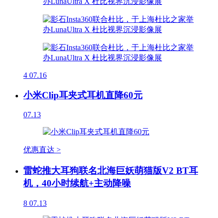
4
07.16
小米Clip耳夹式耳机直降60元
07.13
优惠直达 >
雷蛇推大耳狗联名北海巨妖萌猫版V2 BT耳
机，40小时续航+主动降噪
8
07.13