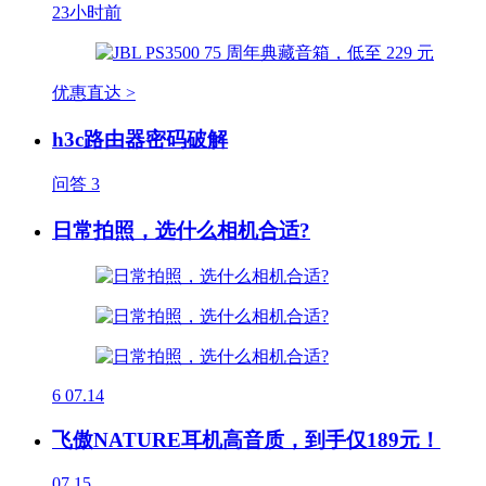
23小时前
优惠直达 >
h3c路由器密码破解
问答
3
日常拍照，选什么相机合适?
6
07.14
飞傲NATURE耳机高音质，到手仅189元！
07.15