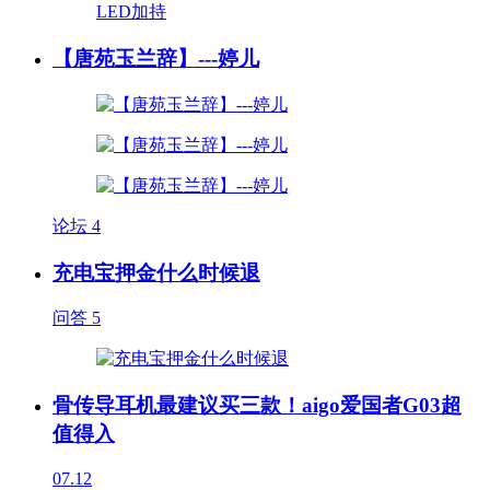
【唐苑玉兰辞】---婷儿
论坛
4
充电宝押金什么时候退
问答
5
骨传导耳机最建议买三款！aigo爱国者G03超
值得入
07.12