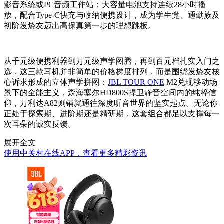
影音系统或PC音频工作站；大容量电池支持连续28小时播
放，配合Type-C快充与收纳便携设计，成为学生党、通勤族及
初阶发烧友迈出高保真第一步的理想跳板。
从千元级便携利器到万元级声学图腾，再到百元档扎实入门之
选，这三款耳机并非简单的价格梯度排列，而是围绕发烧友核
心诉求形成的立体声学拼图：
JBL TOUR ONE
M2兑现移动场
景下的全能主义，森海塞尔HD800S捍卫静音空间内的纯粹信
仰，万利达A82则铺就通往深度听音世界的坚实起点。无论你
正处于探索期、进阶期还是精研期，这套组合都足以支撑每一
次耳朵的诚实反馈。
展开全文
使用中关村在线APP，查看更多精彩资讯