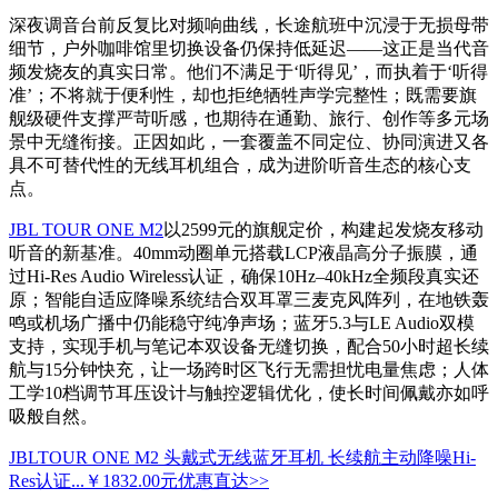
深夜调音台前反复比对频响曲线，长途航班中沉浸于无损母带
细节，户外咖啡馆里切换设备仍保持低延迟——这正是当代音
频发烧友的真实日常。他们不满足于‘听得见’，而执着于‘听得
准’；不将就于便利性，却也拒绝牺牲声学完整性；既需要旗
舰级硬件支撑严苛听感，也期待在通勤、旅行、创作等多元场
景中无缝衔接。正因如此，一套覆盖不同定位、协同演进又各
具不可替代性的无线耳机组合，成为进阶听音生态的核心支
点。
JBL TOUR ONE M2
以2599元的旗舰定价，构建起发烧友移动
听音的新基准。40mm动圈单元搭载LCP液晶高分子振膜，通
过Hi-Res Audio Wireless认证，确保10Hz–40kHz全频段真实还
原；智能自适应降噪系统结合双耳罩三麦克风阵列，在地铁轰
鸣或机场广播中仍能稳守纯净声场；蓝牙5.3与LE Audio双模
支持，实现手机与笔记本双设备无缝切换，配合50小时超长续
航与15分钟快充，让一场跨时区飞行无需担忧电量焦虑；人体
工学10档调节耳压设计与触控逻辑优化，使长时间佩戴亦如呼
吸般自然。
JBLTOUR ONE M2 头戴式无线蓝牙耳机 长续航主动降噪Hi-
Res认证...
￥1832.00元
优惠直达>>