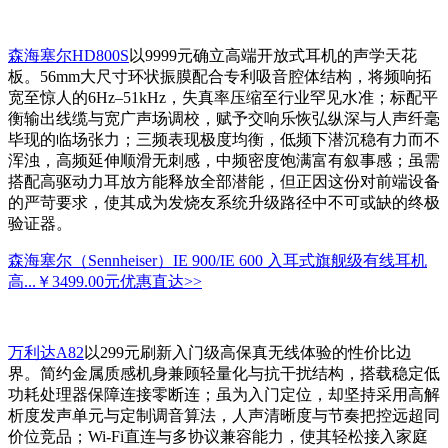
森海塞尔HD800S
以9999元确立高端开放式耳机的声学天花
板。56mm大尺寸环状振膜配合专利吸音腔体结构，将频响拓
宽至惊人的6Hz–51kHz，失真率压缩至行业罕见水准；标配平
衡输出线缆与宽广声场调校，赋予交响乐恢弘纵深与人声纤毫
毕现的临场张力；三频表现极度均衡，低频下潜沉稳有力而不
浑浊，高频延伸顺滑无刺感，中频密度饱满富有叙事感；虽需
搭配高驱动力耳放方能释放全部潜能，但正因这份对前端设备
的严苛要求，使其成为发烧友系统升级路径中不可或缺的终极
验证器。
森海塞尔（Sennheiser）IE 900/IE 600 入耳式旗舰级有线耳机
高...
￥3499.00元
优惠直达>>
万利达A82
以299元刷新入门级高保真无线体验的性价比边
界。简约金属质感机身兼顾轻量化与抗干扰结构，搭载稳定低
功耗处理器保障连接零断连；虽为入门定位，却坚持采用高解
析度发声单元与定制调音算法，人声清晰度与节奏把控远超同
价位竞品；Wi-Fi直连与多协议兼容能力，使其轻松接入家庭