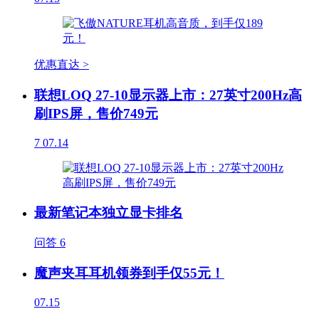
优惠直达 >
联想LOQ 27-10显示器上市：27英寸200Hz高
刷IPS屏，售价749元
7
07.14
最新笔记本独立显卡排名
问答
6
魔声夹耳耳机领券到手仅55元！
07.15