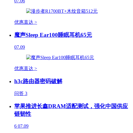
07.06
优惠直达 >
魔声Sleep Ear100睡眠耳机65元
07.09
优惠直达 >
h3c路由器密码破解
问答
3
苹果推进长鑫DRAM适配测试，强化中国供应
链韧性
6
07.09