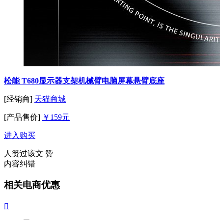
松能 T680显示器支架机械臂电脑屏幕悬臂底座
[经销商]
天猫商城
[产品售价]
￥159元
进入购买
人赞过该文
赞
内容纠错
相关电商优惠
