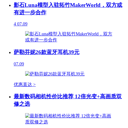
影石Luna模型入驻拓竹MakerWorld，双方或
有进一步合作
4
07.09
萨勒芬妮26款蓝牙耳机39元
07.09
优惠直达 >
最新数码相机性价比推荐 12倍光变+高画质双
修之选