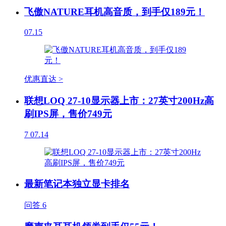
飞傲NATURE耳机高音质，到手仅189元！
07.15
优惠直达 >
联想LOQ 27-10显示器上市：27英寸200Hz高
刷IPS屏，售价749元
7
07.14
最新笔记本独立显卡排名
问答
6