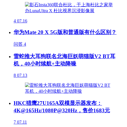
4
07.16
华为Mate 20 X 5G版和普通版有什么区别？
问答
4
雷蛇推大耳狗联名北海巨妖萌猫版V2 BT耳
机，40小时续航+主动降噪
8
07.13
HKC猎鹰27U165A双模显示器发布：
4K@165Hz/1080P@320Hz，售价1683元
7
07.11