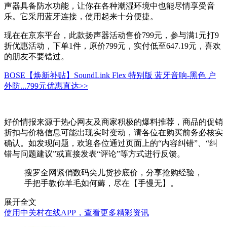
声器具备防水功能，让你在各种潮湿环境中也能尽情享受音
乐。它采用蓝牙连接，使用起来十分便捷。
现在在京东平台，此款扬声器活动售价799元，参与满1元打9
折优惠活动，下单1件，原价799元，实付低至647.19元，喜欢
的朋友不要错过。
BOSE【焕新补贴】SoundLink Flex 特别版 蓝牙音响-黑色 户
外防...
799元
优惠直达>>
好价情报来源于热心网友及商家积极的爆料推荐，商品的促销
折扣与价格信息可能出现实时变动，请各位在购买前务必核实
确认。如发现问题，欢迎各位通过页面上的“内容纠错”、“纠
错与问题建议”或直接发表“评论”等方式进行反馈。
搜罗全网紧俏数码尖儿货抄底价，分享抢购经验，
手把手教你羊毛如何薅，尽在【手慢无】。
展开全文
使用中关村在线APP，查看更多精彩资讯