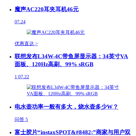
魔声AC220耳夹耳机46元
07.24
优惠直达 >
联想发布L34W-4C带鱼屏显示器：34英寸VA
面板、120Hz高刷、99% sRGB
1
07.22
电水壶功率一般有多大，烧水壶多少W？
问答
5
富士胶片“instaxSPOT&#8482;”商家与用户双