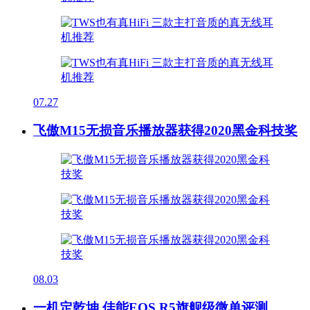
07.27
飞傲M15无损音乐播放器获得2020黑金科技奖
08.03
一机定乾坤 佳能EOS R5旗舰级微单评测