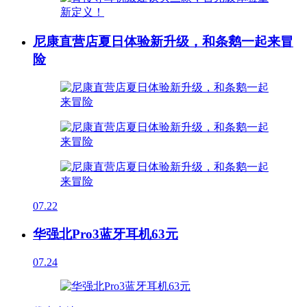
尼康直营店夏日体验新升级，和条鹅一起来冒
险
07.22
华强北Pro3蓝牙耳机63元
07.24