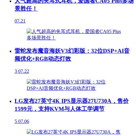
人气超高的夹耳式耳机，爱国者CA05 Plus多场
景胜任！
07.21
雷蛇发布魔音海妖V3幻彩版：32位DSP+AI音
频优化+RGB动态灯效
3
07.22
LG发布27英寸4K IPS显示器27U730A，售价
1599元，支持KVM与人体工学调节
5
07.06