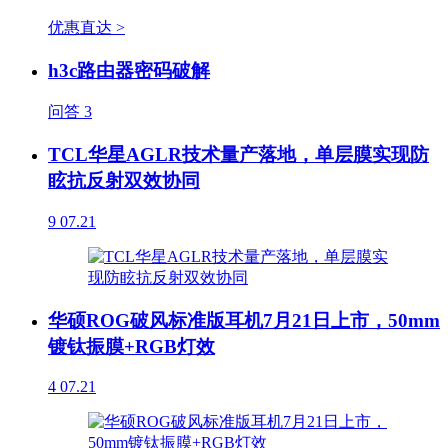
优惠直达 >
h3c路由器密码破解
问答
3
TCL华星AGLR技术量产落地，单层膜实现防
眩抗反射双效协同
9
07.21
华硕ROG破风标准版耳机7月21日上市，50mm
镀钛振膜+RGB灯效
4
07.21