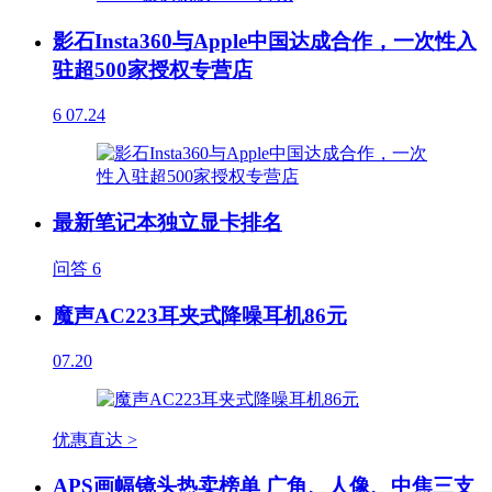
影石Insta360与Apple中国达成合作，一次性入
驻超500家授权专营店
6
07.24
最新笔记本独立显卡排名
问答
6
魔声AC223耳夹式降噪耳机86元
07.20
优惠直达 >
APS画幅镜头热卖榜单 广角、人像、中焦三支