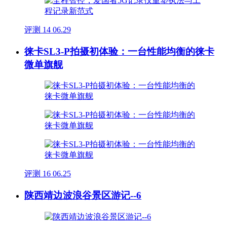
评测
14
06.29
徕卡SL3-P拍摄初体验：一台性能均衡的徕卡
微单旗舰
评测
16
06.25
陕西靖边波浪谷景区游记--6