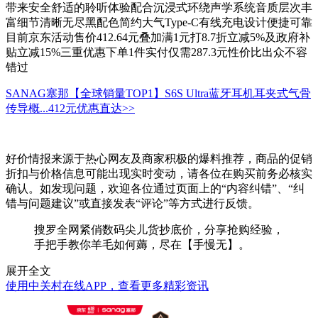
带来安全舒适的聆听体验配合沉浸式环绕声学系统音质层次丰
富细节清晰无尽黑配色简约大气Type-C有线充电设计便捷可靠
目前京东活动售价412.64元叠加满1元打8.7折立减5%及政府补
贴立减15%三重优惠下单1件实付仅需287.3元性价比出众不容
错过
SANAG塞那【全球销量TOP1】S6S Ultra蓝牙耳机耳夹式气骨
传导概...
412元
优惠直达>>
好价情报来源于热心网友及商家积极的爆料推荐，商品的促销
折扣与价格信息可能出现实时变动，请各位在购买前务必核实
确认。如发现问题，欢迎各位通过页面上的“内容纠错”、“纠
错与问题建议”或直接发表“评论”等方式进行反馈。
搜罗全网紧俏数码尖儿货抄底价，分享抢购经验，
手把手教你羊毛如何薅，尽在【手慢无】。
展开全文
使用中关村在线APP，查看更多精彩资讯