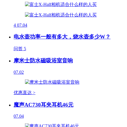
4
07.04
电水壶功率一般有多大，烧水壶多少W？
问答
5
摩米士防水磁吸浴室音响
07.02
优惠直达 >
魔声AC730耳夹耳机46元
07.04