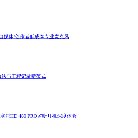
验：进阶自媒体/创作者低成本专业麦克风
执法与工程记录新范式
HD 480 PRO监听耳机深度体验