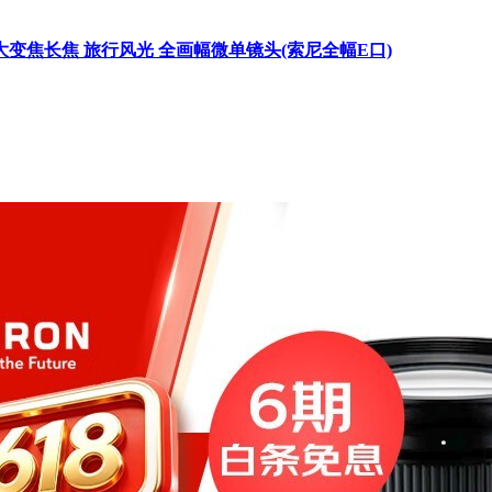
VC VXD防抖大变焦长焦 旅行风光 全画幅微单镜头(索尼全幅E口)