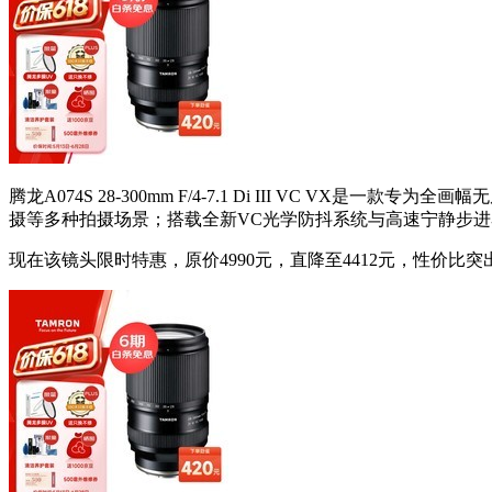
腾龙A074S 28-300mm F/4-7.1 Di III VC VX是一款专为全画幅
摄等多种拍摄场景；搭载全新VC光学防抖系统与高速宁静步
现在该镜头限时特惠，原价4990元，直降至4412元，性价比