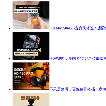
DJI Mic Mini 2S麦克风体
全程智控，爱国者5G记录仪重塑
不只是监听，更像创作搭档：森海塞尔