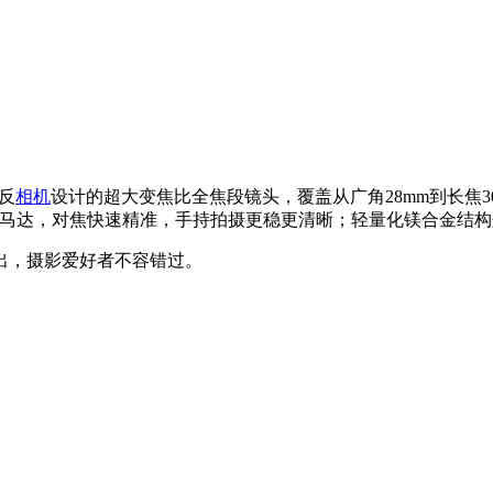
无反
相机
设计的超大变焦比全焦段镜头，覆盖从广角28mm到长焦
进马达，对焦快速精准，手持拍摄更稳更清晰；轻量化镁合金结
突出，摄影爱好者不容错过。