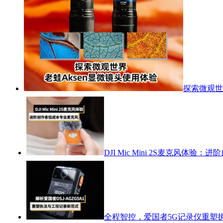
探索微观世
DJI Mic Mini 2S麦克风体
全程智控，爱国者5G记录仪重塑