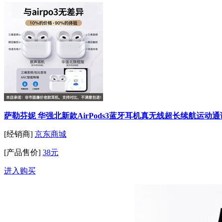
萨勒芬妮 华强北新款AirPods3蓝牙耳机真无线超长续航运动通
[经销商]
京东商城
[产品售价]
38元
进入购买