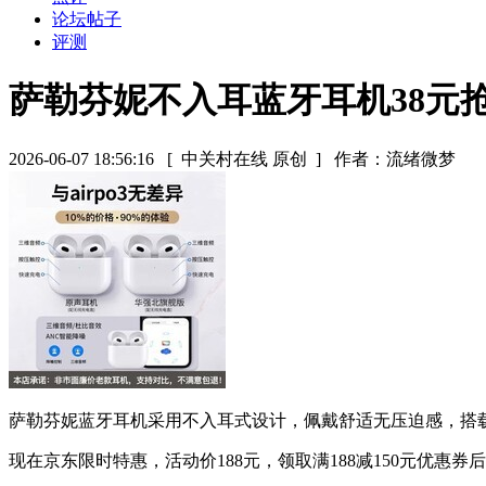
论坛帖子
评测
萨勒芬妮不入耳蓝牙耳机38元
2026-06-07 18:56:16
[ 中关村在线 原创 ]
作者：流绪微梦
萨勒芬妮蓝牙耳机采用不入耳式设计，佩戴舒适无压迫感，搭载
现在京东限时特惠，活动价188元，领取满188减150元优惠