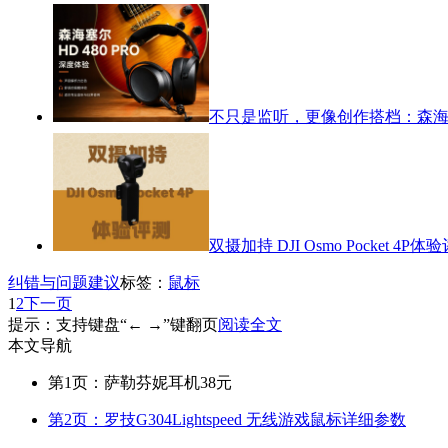
不只是监听，更像创作搭档：森海塞尔
双摄加持 DJI Osmo Pocket 4P体
纠错与问题建议
标签：
鼠标
1
2
下一页
提示：支持键盘“← →”键翻页
阅读全文
本文导航
第1页：萨勒芬妮耳机38元
第2页：罗技G304Lightspeed 无线游戏鼠标详细参数