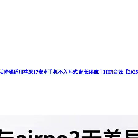
话降噪适用苹果17安卓手机不入耳式 超长续航丨HIFi音效【202