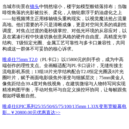
当城市街景在
镜头
中悄然缩小，楼宇如模型般错落排布；当咖
啡馆角落的光影被拉长、柔化，人物轮廓浮于奶油虚化之上
——短视频博主正用移轴镜头重构现实，以视觉魔法抢占流量
高地。他们需要的不只是清晰成像，更是对空间关系的戏剧性
调度、对焦点过渡的毫秒级掌控、对低光环境的从容应对，以
及在紧凑行程中快速切换创意风格的硬件自由度。高精度光学
结构、T级恒定光圈、金属工艺可靠性与多卡口兼容性，共同
构成这一群体不可妥协的核心诉求。
唯卓仕75mm T2.0
（PL卡口）以15800元的到手价，成为中高
端创作的理性支点。全画幅适配与PL卡口设计，无缝衔接主
流电影机系统；13组18片光学结构配合T2.0恒定光圈及8片光
圈叶片，赋予画面电影级焦外渐变与细腻层次；75mm黄金人
像焦距结合39.4度对角线视角，在建筑微缩与人物特写间实现
精准构图平衡，手动对焦环与自定义操控环协同，让每帧跟焦
都如呼吸般自然。
唯卓仕EPIC系列25/35/50/65/75/100/135mm 1.33X变形宽银幕电
影...
￥20800.00元
优惠直达>>