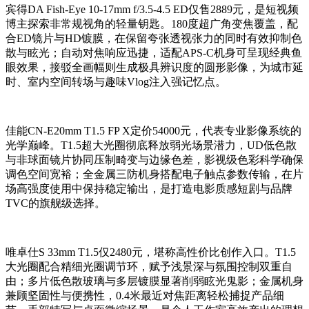
宾得DA Fish-Eye 10-17mm f/3.5-4.5 ED仅售2889元，是短视频
博主探索非常规视角的轻量钥匙。180度超广角变焦覆盖，配
合ED镜片与HD镀膜，在保留夸张透视张力的同时有效抑制色
散与眩光；自动对焦响应迅捷，适配APS-C机身可呈现经典鱼
眼效果，接驳全画幅则生成极具辨识度的圆形影像，为城市延
时、室内空间转场与趣味Vlog注入强记忆点。
佳能CN-E20mm T1.5 FP X定价54000元，代表专业影像系统的
光学巅峰。T1.5超大光圈彻底释放弱光场景潜力，UD低色散
与非球面镜片协同压制畸变与边缘色差，影视级色彩科学确保
调色空间宽裕；全金属三防机身搭配电子触点参数传输，在片
场高强度使用中保持稳定输出，是打造电影质感短剧与品牌
TVC的旗舰级选择。
唯卓仕S 33mm T1.5仅2480元，堪称高性价比创作入口。T1.5
大光圈配合精细光圈调节环，赋予浅景深与氛围控制双重自
由；多片低色散玻璃与多层镀膜显著削弱眩光鬼影；金属机身
兼顾坚固性与便携性，0.4米最近对焦距离轻松捕捉产品细