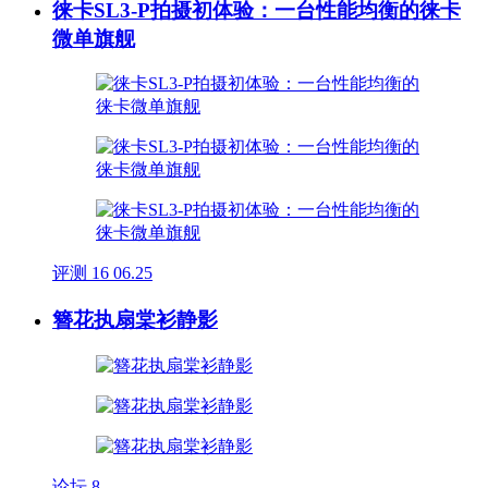
徕卡SL3-P拍摄初体验：一台性能均衡的徕卡
微单旗舰
评测
16
06.25
簪花执扇棠衫静影
论坛
8