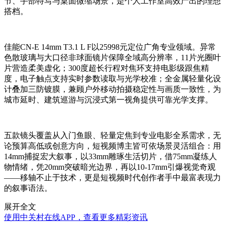
节、手部特写与桌面微缩场景，是个人工作室高效产出的理想
搭档。
佳能CN-E 14mm T3.1 L F以25998元定位广角专业领域。异常
色散玻璃与大口径非球面镜片保障全域高分辨率，11片光圈叶
片营造柔美虚化；300度超长行程对焦环支持电影级跟焦精
度，电子触点支持实时参数读取与光学校准；全金属轻量化设
计叠加三防镀膜，兼顾户外移动拍摄稳定性与画质一致性，为
城市延时、建筑巡游与沉浸式第一视角提供可靠光学支撑。
五款镜头覆盖从入门鱼眼、轻量定焦到专业电影全系需求，无
论预算高低或创意方向，短视频博主皆可依场景灵活组合：用
14mm捕捉宏大叙事，以33mm雕琢生活切片，借75mm凝练人
物情绪，凭20mm突破暗光边界，再以10-17mm引爆视觉奇观
——移轴不止于技术，更是短视频时代创作者手中最富表现力
的叙事语法。
展开全文
使用中关村在线APP，查看更多精彩资讯