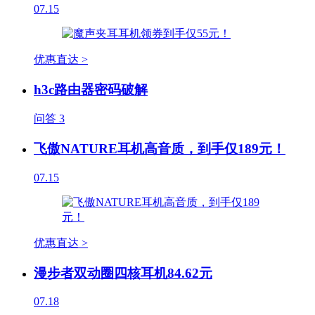
07.15
优惠直达 >
h3c路由器密码破解
问答
3
飞傲NATURE耳机高音质，到手仅189元！
07.15
优惠直达 >
漫步者双动圈四核耳机84.62元
07.18