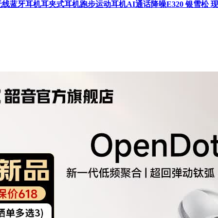
放式无线蓝牙耳机耳夹式耳机跑步运动耳机AI通话降噪E320 银雪松 