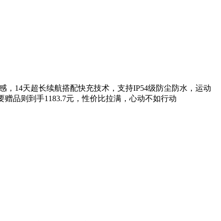
耳佩戴无感，14天超长续航搭配快充技术，支持IP54级防尘防水，运动
，要赠品则到手1183.7元，性价比拉满，心动不如行动