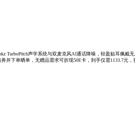
Shokz TurboPitch声学系统与双麦克风AI通话降噪，轻盈贴
优惠券并下单晒单，无赠品需求可折现50E卡，到手仅需1133.7元