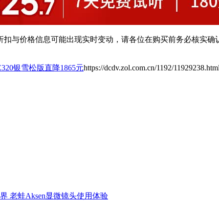
扣与价格信息可能出现实时变动，请各位在购买前务必核实确认
2 E320银雪松版直降1865元
https://dcdv.zol.com.cn/1192/11929238.htm
界 老蛙Aksen显微镜头使用体验