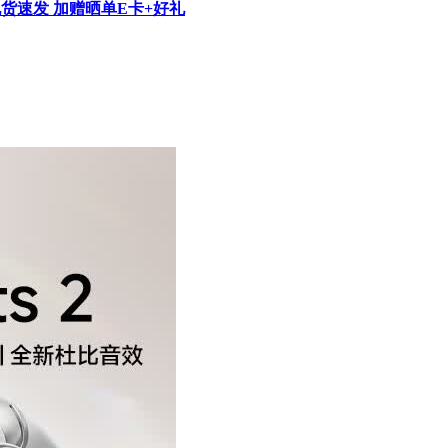
现货速发 加赠晒单E卡+好礼