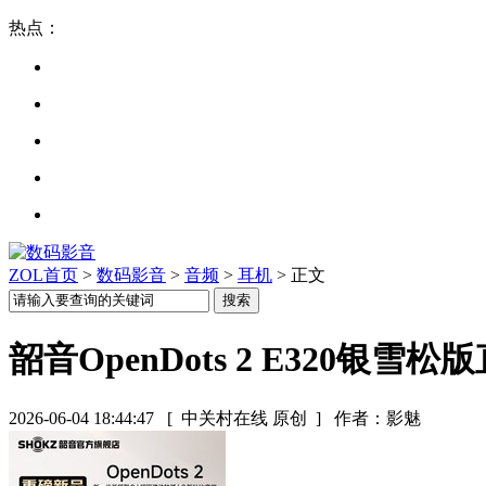
热点：
ZOL首页
>
数码影音
>
音频
>
耳机
> 正文
韶音OpenDots 2 E320银雪松
2026-06-04 18:44:47
[ 中关村在线 原创 ]
作者：影魅