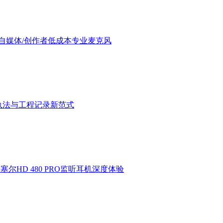
验：进阶自媒体/创作者低成本专业麦克风
执法与工程记录新范式
HD 480 PRO监听耳机深度体验