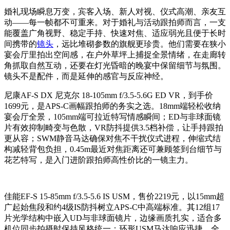
婚礼现场瞬息万变，宾客入场、新人对视、仪式高潮、亲友互
动——每一帧都不可重来。对于婚礼与活动跟拍师而言，一支
能覆盖广角视野、稳定手持、快速对焦、适应弱光且便于长时
间携带的
镜头
，远比堆砌参数的旗舰更珍贵。他们需要在狭小
宴会厅里拍出空间感，在户外草坪上捕捉全景情绪，在走廊转
角抓取自然互动，还要在灯光昏暗的晚宴中保留细节与氛围。
镜头不是配件，而是延伸的感官与反应神经。
尼康AF-S DX 尼克尔 18-105mm f/3.5-5.6G ED VR，到手价
1699元，是APS-C画幅跟拍师的务实之选。18mm端轻松收纳
宴会厅全景，105mm端可拉近特写情感瞬间；ED与非球面镜
片有效抑制畸变与色散，VR防抖提供3.5档补偿，让手持跟拍
更从容；SWM静音马达确保对焦不干扰仪式进程，伸缩式结
构减轻背包负担，0.45m最近对焦距离还可兼顾签到台细节与
花艺特写，是入门进阶跟拍师高性价比的一镜主力。
佳能EF-S 15-85mm f/3.5-5.6 IS USM，售价2219元，以15mm超
广起始焦段和约4级IS防抖树立APS-C中高端标准。其12组17
片光学结构中嵌入UD与非球面镜片，边缘画质扎实，适合多
机位同步拍摄时保持风格统一；环形USM马达响应迅捷，全