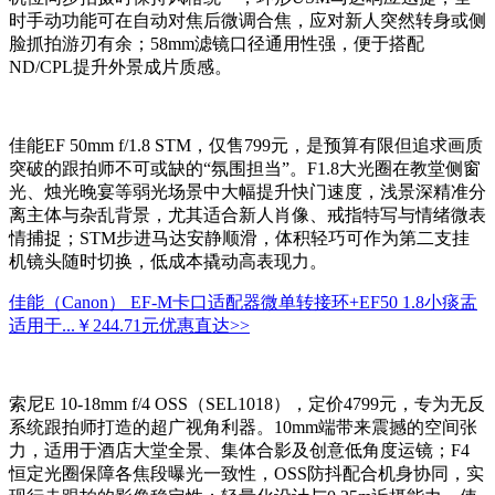
时手动功能可在自动对焦后微调合焦，应对新人突然转身或侧
脸抓拍游刃有余；58mm滤镜口径通用性强，便于搭配
ND/CPL提升外景成片质感。
佳能EF 50mm f/1.8 STM，仅售799元，是预算有限但追求画质
突破的跟拍师不可或缺的“氛围担当”。F1.8大光圈在教堂侧窗
光、烛光晚宴等弱光场景中大幅提升快门速度，浅景深精准分
离主体与杂乱背景，尤其适合新人肖像、戒指特写与情绪微表
情捕捉；STM步进马达安静顺滑，体积轻巧可作为第二支挂
机镜头随时切换，低成本撬动高表现力。
佳能（Canon） EF-M卡口适配器微单转接环+EF50 1.8小痰盂
适用于...
￥244.71元
优惠直达>>
索尼E 10-18mm f/4 OSS（SEL1018），定价4799元，专为无反
系统跟拍师打造的超广视角利器。10mm端带来震撼的空间张
力，适用于酒店大堂全景、集体合影及创意低角度运镜；F4
恒定光圈保障各焦段曝光一致性，OSS防抖配合机身协同，实