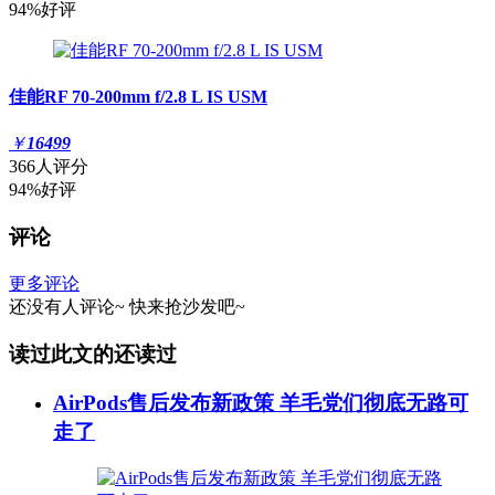
94%好评
佳能RF 70-200mm f/2.8 L IS USM
￥
16499
366人评分
94%好评
评论
更多评论
还没有人评论~
快来
抢沙发
吧~
读过此文的还读过
AirPods售后发布新政策 羊毛党们彻底无路可
走了