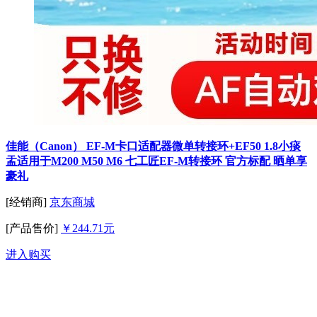
佳能（Canon） EF-M卡口适配器微单转接环+EF50 1.8小痰
盂适用于M200 M50 M6 七工匠EF-M转接环 官方标配 晒单享
豪礼
[经销商]
京东商城
[产品售价]
￥244.71元
进入购买