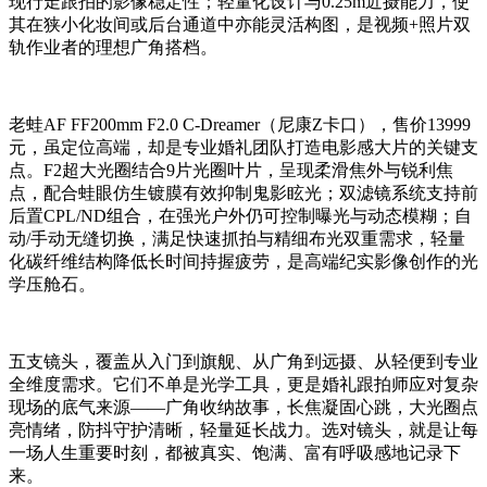
现行走跟拍的影像稳定性；轻量化设计与0.25m近摄能力，使
其在狭小化妆间或后台通道中亦能灵活构图，是视频+照片双
轨作业者的理想广角搭档。
老蛙AF FF200mm F2.0 C-Dreamer（尼康Z卡口），售价13999
元，虽定位高端，却是专业婚礼团队打造电影感大片的关键支
点。F2超大光圈结合9片光圈叶片，呈现柔滑焦外与锐利焦
点，配合蛙眼仿生镀膜有效抑制鬼影眩光；双滤镜系统支持前
后置CPL/ND组合，在强光户外仍可控制曝光与动态模糊；自
动/手动无缝切换，满足快速抓拍与精细布光双重需求，轻量
化碳纤维结构降低长时间持握疲劳，是高端纪实影像创作的光
学压舱石。
五支镜头，覆盖从入门到旗舰、从广角到远摄、从轻便到专业
全维度需求。它们不单是光学工具，更是婚礼跟拍师应对复杂
现场的底气来源——广角收纳故事，长焦凝固心跳，大光圈点
亮情绪，防抖守护清晰，轻量延长战力。选对镜头，就是让每
一场人生重要时刻，都被真实、饱满、富有呼吸感地记录下
来。