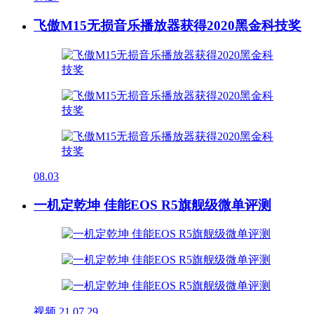
飞傲M15无损音乐播放器获得2020黑金科技奖
08.03
一机定乾坤 佳能EOS R5旗舰级微单评测
视频
21
07.29