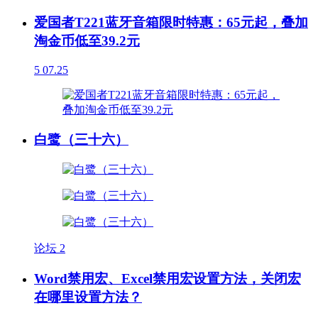
爱国者T221蓝牙音箱限时特惠：65元起，叠加
淘金币低至39.2元
5
07.25
白鹭（三十六）
论坛
2
Word禁用宏、Excel禁用宏设置方法，关闭宏
在哪里设置方法？