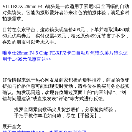
VILTROX 28mm F4.5镜头是一款适用于索尼E口全画幅的自动
对焦镜头。它能为摄影爱好者带来出色的拍摄体验，满足多种
拍摄需求。
目前在京东平台，这款镜头现售价499元，下单并领取满480减
60元优惠券后，实付仅需439元，相比原价499元节省了不少，
喜欢的朋友可以考虑入手。
唯卓仕28mm F4.5 Chip FE/XF/Z卡口自动对焦镜头薯片镜头适
用于...
499元
优惠直达>>
好价情报来源于热心网友及商家积极的爆料推荐，商品的促销
折扣与价格信息可能出现实时变动，请各位在购买前务必核实
确认。如发现问题，欢迎各位通过页面上的“内容纠错”、“纠
错与问题建议”或直接发表“评论”等方式进行反馈。
搜罗全网紧俏数码尖儿货抄底价，分享抢购经验，
手把手教你羊毛如何薅，尽在【手慢无】。
展开全文