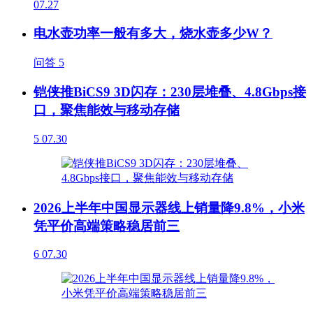
07.27
电水壶功率一般有多大，烧水壶多少W？
问答
5
铠侠推BiCS9 3D闪存：230层堆叠、4.8Gbps接
口，聚焦能效与移动存储
5
07.30
2026上半年中国显示器线上销量降9.8%，小米
凭平价高端策略稳居前三
6
07.30