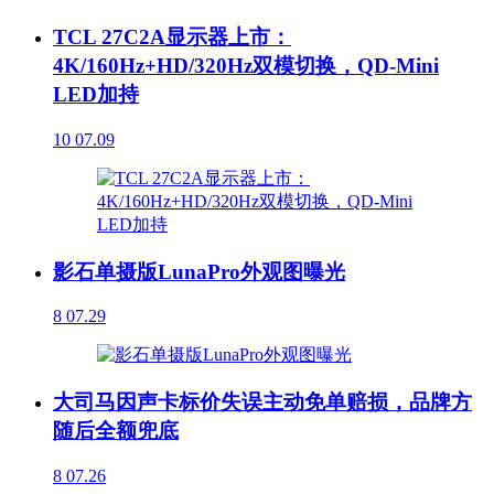
TCL 27C2A显示器上市：
4K/160Hz+HD/320Hz双模切换，QD-Mini
LED加持
10
07.09
影石单摄版LunaPro外观图曝光
8
07.29
大司马因声卡标价失误主动免单赔损，品牌方
随后全额兜底
8
07.26