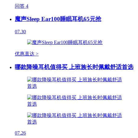
问答
4
魔声Sleep Ear100睡眠耳机65元抢
07.30
优惠直达 >
哪款降噪耳机值得买 上班族长时佩戴舒适首选
07.26