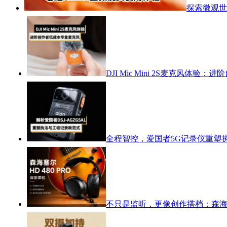
探索微观世
DJI Mic Mini 2S麦克风体
全程智控，爱国者5G记录仪重塑
不只是监听，更像创作搭档：森海塞尔