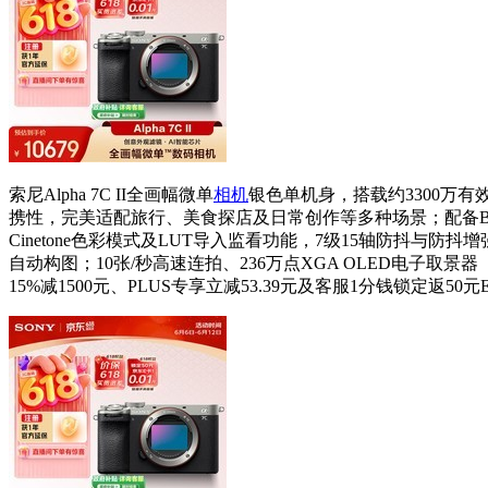
索尼Alpha 7C II全画幅微单
相机
银色单机身，搭载约3300万有
携性，完美适配旅行、美食探店及日常创作等多种场景；配备BIONZ XR影
Cinetone色彩模式及LUT导入监看功能，7级15轴防抖与
自动构图；10张/秒高速连拍、236万点XGA OLED电子取景
15%减1500元、PLUS专享立减53.39元及客服1分钱锁定返50