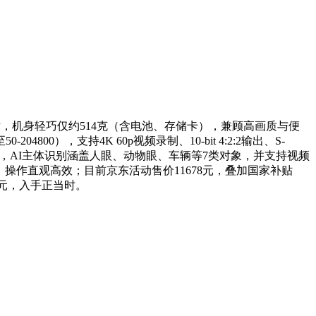
能芯片，机身轻巧仅约514克（含电池、存储卡），兼顾高画质与便
00），支持4K 60p视频录制、10-bit 4:2:2输出、S-
%画面，AI主体识别涵盖人眼、动物眼、车辆等7类对象，并支持视频
D屏，操作直观高效；目前京东活动售价11678元，叠加国家补贴
15元，入手正当时。