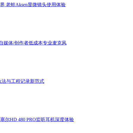
界 老蛙Aksen显微镜头使用体验
验：进阶自媒体/创作者低成本专业麦克风
执法与工程记录新范式
HD 480 PRO监听耳机深度体验