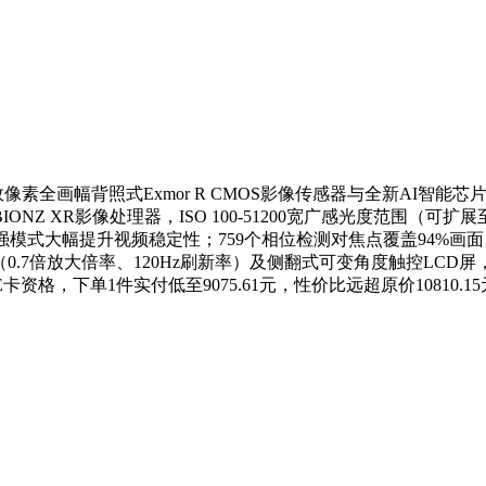
效像素全画幅背照式Exmor R CMOS影像传感器与全新AI智
像处理器，ISO 100-51200宽广感光度范围（可扩展至50-2048
防抖增强模式大幅提升视频稳定性；759个相位检测对焦点覆盖94
器（0.7倍放大倍率、120Hz刷新率）及侧翻式可变角度触控LC
元E卡资格，下单1件实付低至9075.61元，性价比远超原价10810.