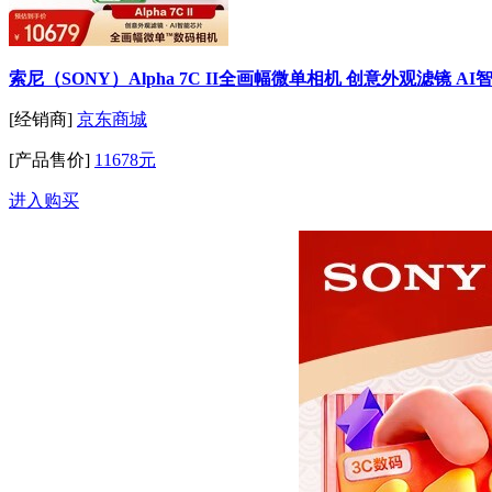
索尼（SONY）Alpha 7C II全画幅微单相机 创意外观滤镜 AI智能
[经销商]
京东商城
[产品售价]
11678元
进入购买