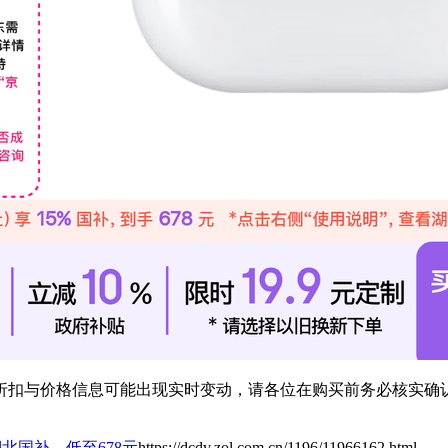
扣与价格信息可能出现实时变动，请各位在购买前务必核实确认
s 4湖北国补，低至678元
https://dcdv.zol.com.cn/1196/11966162.html