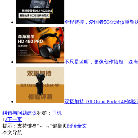
全程智控，爱国者5G记录仪重塑
不只是监听，更像创作搭档：森海塞尔
双摄加持 DJI Osmo Pocket 4P体
纠错与问题建议
标签：
耳机
1
2
下一页
提示：支持键盘“← →”键翻页
阅读全文
本文导航