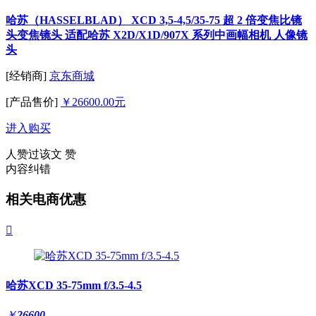
哈苏（HASSELBLAD） XCD 3,5-4,5/35-75 超 2 倍变焦比镜
头变焦镜头 适配哈苏 X2D/X1D/907X 系列中画幅相机 人像镜
头
[经销商]
京东商城
[产品售价]
￥26600.00元
进入购买
人赞过该文
赞
内容纠错
相关电商优惠

哈苏XCD 35-75mm f/3.5-4.5
￥
26600