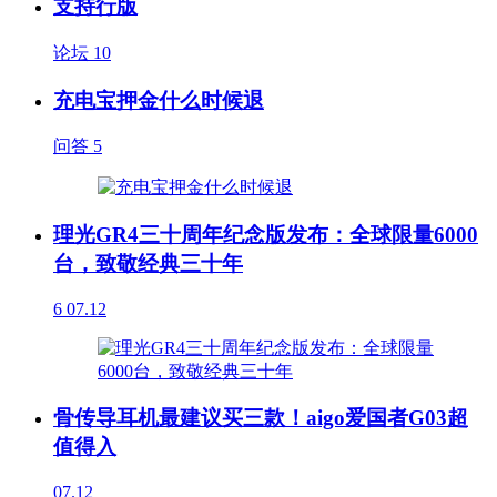
支持行版
论坛
10
充电宝押金什么时候退
问答
5
理光GR4三十周年纪念版发布：全球限量6000
台，致敬经典三十年
6
07.12
骨传导耳机最建议买三款！aigo爱国者G03超
值得入
07.12