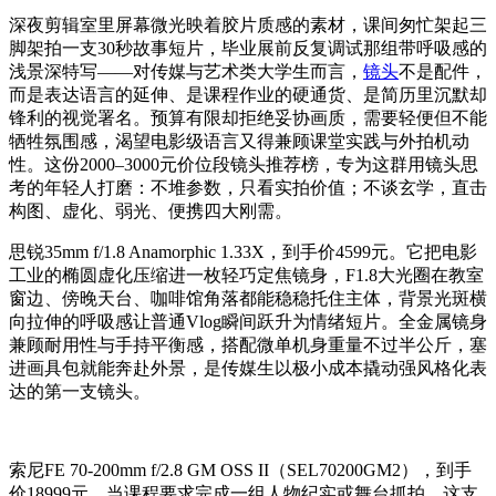
深夜剪辑室里屏幕微光映着胶片质感的素材，课间匆忙架起三
脚架拍一支30秒故事短片，毕业展前反复调试那组带呼吸感的
浅景深特写——对传媒与艺术类大学生而言，
镜头
不是配件，
而是表达语言的延伸、是课程作业的硬通货、是简历里沉默却
锋利的视觉署名。预算有限却拒绝妥协画质，需要轻便但不能
牺牲氛围感，渴望电影级语言又得兼顾课堂实践与外拍机动
性。这份2000–3000元价位段镜头推荐榜，专为这群用镜头思
考的年轻人打磨：不堆参数，只看实拍价值；不谈玄学，直击
构图、虚化、弱光、便携四大刚需。
思锐35mm f/1.8 Anamorphic 1.33X，到手价4599元。它把电影
工业的椭圆虚化压缩进一枚轻巧定焦镜身，F1.8大光圈在教室
窗边、傍晚天台、咖啡馆角落都能稳稳托住主体，背景光斑横
向拉伸的呼吸感让普通Vlog瞬间跃升为情绪短片。全金属镜身
兼顾耐用性与手持平衡感，搭配微单机身重量不过半公斤，塞
进画具包就能奔赴外景，是传媒生以极小成本撬动强风格化表
达的第一支镜头。
索尼FE 70-200mm f/2.8 GM OSS II（SEL70200GM2），到手
价18999元。当课程要求完成一组人物纪实或舞台抓拍，这支