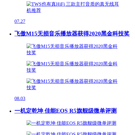
07.27
飞傲M15无损音乐播放器获得2020黑金科技奖
08.03
一机定乾坤 佳能EOS R5旗舰级微单评测