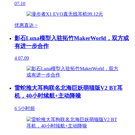
07.10
优惠直达 >
影石Luna模型入驻拓竹MakerWorld，双方或
有进一步合作
4
07.09
雷蛇推大耳狗联名北海巨妖萌猫版V2 BT耳
机，40小时续航+主动降噪
6
5小时前