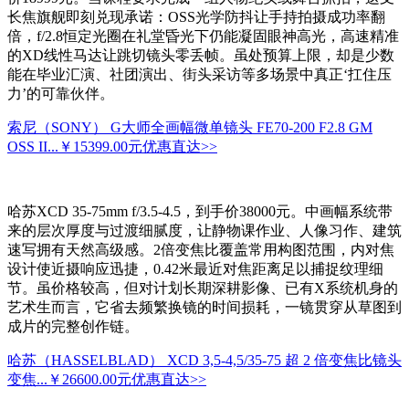
长焦旗舰即刻兑现承诺：OSS光学防抖让手持拍摄成功率翻
倍，f/2.8恒定光圈在礼堂昏光下仍能凝固眼神高光，高速精准
的XD线性马达让跳切镜头零丢帧。虽处预算上限，却是少数
能在毕业汇演、社团演出、街头采访等多场景中真正‘扛住压
力’的可靠伙伴。
索尼（SONY） G大师全画幅微单镜头 FE70-200 F2.8 GM
OSS II...
￥15399.00元
优惠直达>>
哈苏XCD 35-75mm f/3.5-4.5，到手价38000元。中画幅系统带
来的层次厚度与过渡细腻度，让静物课作业、人像习作、建筑
速写拥有天然高级感。2倍变焦比覆盖常用构图范围，内对焦
设计使近摄响应迅捷，0.42米最近对焦距离足以捕捉纹理细
节。虽价格较高，但对计划长期深耕影像、已有X系统机身的
艺术生而言，它省去频繁换镜的时间损耗，一镜贯穿从草图到
成片的完整创作链。
哈苏（HASSELBLAD） XCD 3,5-4,5/35-75 超 2 倍变焦比镜头
变焦...
￥26600.00元
优惠直达>>