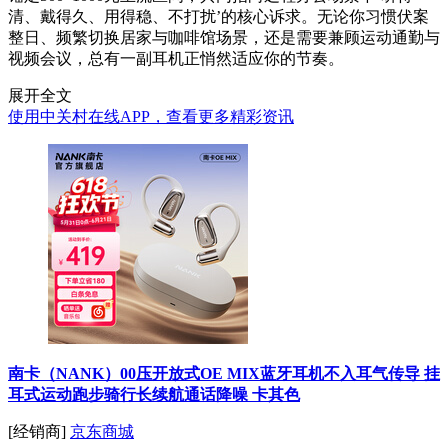
清、戴得久、用得稳、不打扰’的核心诉求。无论你习惯伏案
整日、频繁切换居家与咖啡馆场景，还是需要兼顾运动通勤与
视频会议，总有一副耳机正悄然适应你的节奏。
展开全文
使用中关村在线APP，查看更多精彩资讯
南卡（NANK）00压开放式OE MIX蓝牙耳机不入耳气传导 挂
耳式运动跑步骑行长续航通话降噪 卡其色
[经销商]
京东商城