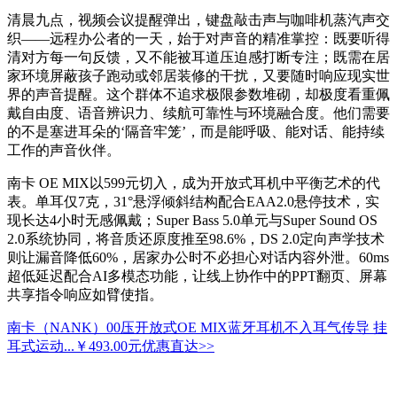
清晨九点，视频会议提醒弹出，键盘敲击声与咖啡机蒸汽声交
织——远程办公者的一天，始于对声音的精准掌控：既要听得
清对方每一句反馈，又不能被耳道压迫感打断专注；既需在居
家环境屏蔽孩子跑动或邻居装修的干扰，又要随时响应现实世
界的声音提醒。这个群体不追求极限参数堆砌，却极度看重佩
戴自由度、语音辨识力、续航可靠性与环境融合度。他们需要
的不是塞进耳朵的‘隔音牢笼’，而是能呼吸、能对话、能持续
工作的声音伙伴。
南卡 OE MIX以599元切入，成为开放式耳机中平衡艺术的代
表。单耳仅7克，31°悬浮倾斜结构配合EAA2.0悬停技术，实
现长达4小时无感佩戴；Super Bass 5.0单元与Super Sound OS
2.0系统协同，将音质还原度推至98.6%，DS 2.0定向声学技术
则让漏音降低60%，居家办公时不必担心对话内容外泄。60ms
超低延迟配合AI多模态功能，让线上协作中的PPT翻页、屏幕
共享指令响应如臂使指。
南卡（NANK）00压开放式OE MIX蓝牙耳机不入耳气传导 挂
耳式运动...
￥493.00元
优惠直达>>