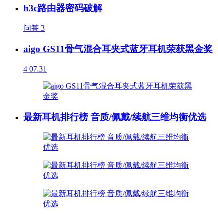
h3c路由器密码破解
问答
3
aigo GS11骨气混合耳夹式蓝牙耳机荣获黑金奖
4
07.31
最新耳机排行榜 音质/佩戴/续航三维均衡优选