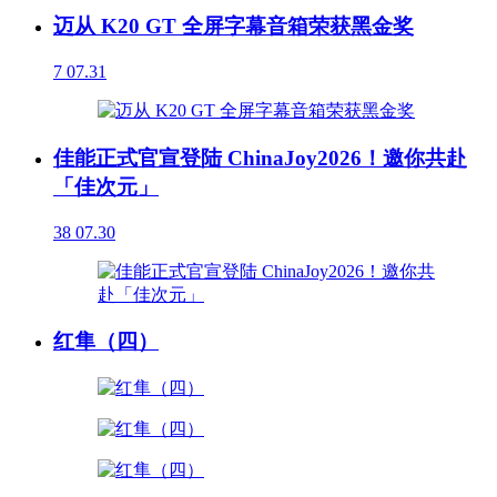
迈从 K20 GT 全屏字幕音箱荣获黑金奖
7
07.31
佳能正式官宣登陆 ChinaJoy2026！邀你共赴
「佳次元」
38
07.30
红隼（四）