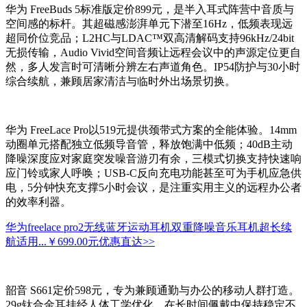
华为 FreeBuds 5标准版定价899元，是半入耳式阵营中音质与
空间感的标杆。其超磁感澎湃单元下潜至16Hz，低频表现远
超同价位竞品；L2HC与LDAC™双高清解码支持96kHz/24bit
无损传输，Audio Vivid空间音频让远程会议中的声源定位更自
然，多人发言时可清晰分辨左右声道角色。IP54防护与30小时
综合续航，兼顾居家清洁与临时外出场景切换。
华为 FreeLace Pro以519元提供颈带式方案的全能体验。14mm
动圈单元搭配独立低频导音管，释放饱满中低频；40dB主动
降噪深度应对家庭突发噪音游刃有余，三模式切换支持快速响
应门铃或家人呼唤；USB-C反向充电功能甚至可为手机应急供
电，5分钟快充支撑5小时会议，是注重实用主义的远程办公者
的效率利器。
华为freelace pro2无线蓝牙运动耳机双重降噪音乐耳机超长续
航适用...
￥699.00元
优惠直达>>
韶音 S661定价598元，专为兼顾通勤与办公的移动人群打造。
29g钛合金耳挂经人体工学优化，在长时间佩戴中保持稳定不