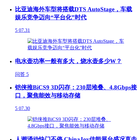
比亚迪海外车型将搭载DTS AutoStage，车载
娱乐竞争迈向“平台化”时代
5
07.31
电水壶功率一般有多大，烧水壶多少W？
问答
5
铠侠推BiCS9 3D闪存：230层堆叠、4.8Gbps接
口，聚焦能效与移动存储
5
07.30
人潮涌动快门不停 ChinaJoy佳能展台盛况直击