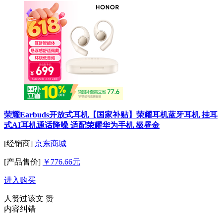
荣耀Earbuds开放式耳机【国家补贴】荣耀耳机蓝牙耳机 挂耳
式AI耳机通话降噪 适配荣耀华为手机 极昼金
[经销商]
京东商城
[产品售价]
￥776.66元
进入购买
人赞过该文
赞
内容纠错