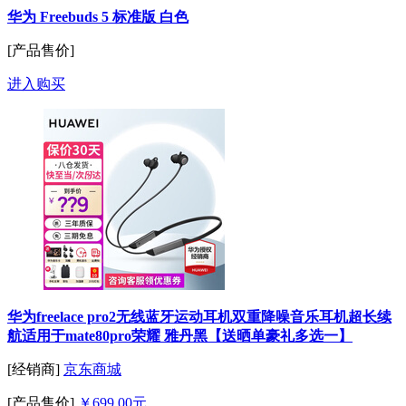
华为 Freebuds 5 标准版 白色
[产品售价]
进入购买
华为freelace pro2无线蓝牙运动耳机双重降噪音乐耳机超长续
航适用于mate80pro荣耀 雅丹黑【送晒单豪礼多选一】
[经销商]
京东商城
[产品售价]
￥699.00元