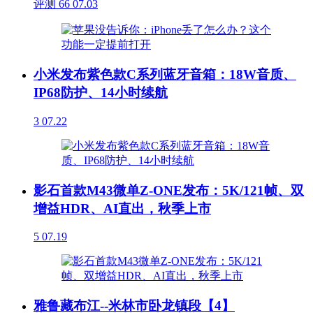
评测
66
07.03
小米发布紫色款C系列蓝牙音箱：18W音质、
IP68防护、14小时续航
3
07.22
影石首款M43微单Z-ONE发布：5K/121帧、双
增益HDR、AI直出，秋季上市
5
07.19
雅鲁藏布江--米林市卧龙镇段【4】