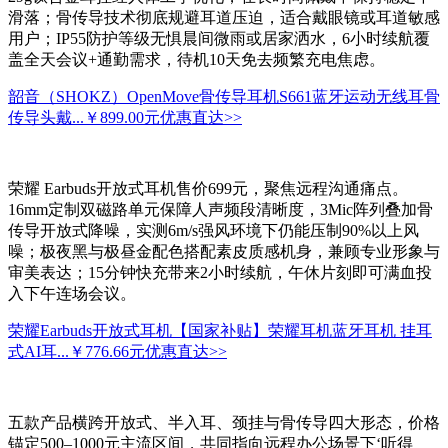
滑落；骨传导技术彻底规避耳道压迫，适合戴眼镜或耳道敏感
用户；IP55防护等级无惧晨间微雨或居家洒水，6小时续航覆
盖全天会议+通勤需求，待机10天免去频繁充电焦虑。
韶音（SHOKZ）OpenMove骨传导耳机S661蓝牙运动无线耳骨
传导头戴...
￥899.00元
优惠直达>>
荣耀 Earbuds开放式耳机售价699元，聚焦远程沟通痛点。
16mm定制双磁路单元保障人声频段清晰度，3Mic阵列叠加骨
传导开放式降噪，实测6m/s强风环境下仍能压制90%以上风
噪；极夜黑与极昼金配色搭配素皮质感机身，兼顾专业形象与
审美表达；15分钟快充带来2小时续航，午休片刻即可满血投
入下午连场会议。
荣耀Earbuds开放式耳机【国家补贴】荣耀耳机蓝牙耳机 挂耳
式AI耳...
￥776.66元
优惠直达>>
五款产品横跨开放式、半入耳、颈挂与骨传导四大形态，价格
锚定500–1000元主流区间，共同指向远程办公场景下‘听得