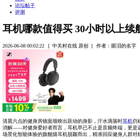
论坛帖子
评测
耳机哪款值得买 30小时以上续
2026-06-08 00:02:22
[ 中关村在线 原创 ]
作者：眼泪的名字
清晨六点的健身房镜面墙映出跃动的身影，汗水滴落时
耳机
仍
消解——对健身爱好者而言，耳机早已不止是音频终端，更是训练
场景化智能体验的旗舰级耳机脱颖而出，精准回应健身人群对