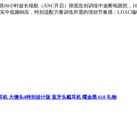
标杆。其60小时超长续航（ANC开启）彻底告别训练中途断电困扰，
扎实中低频响应，特别适配力量训练所需的强劲节奏感；LDAC
线耳机 大馒头4特别设计版 蓝牙头戴耳机 曜金黑 618 礼物