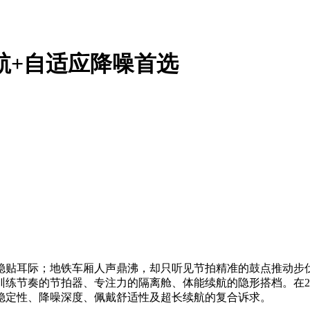
航+自适应降噪首选
稳贴耳际；地铁车厢人声鼎沸，却只听见节拍精准的鼓点推动步
节奏的节拍器、专注力的隔离舱、体能续航的隐形搭档。在200
稳定性、降噪深度、佩戴舒适性及超长续航的复合诉求。