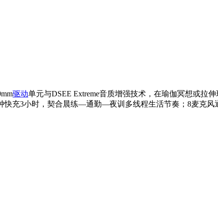
mm
驱动
单元与DSEE Extreme音质增强技术，在瑜伽冥想
分钟快充3小时，契合晨练—通勤—夜训多线程生活节奏；8麦克