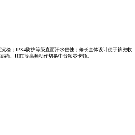
抑制更沉稳；IPX4防护等级直面汗水侵蚀；修长盒体设计便于裤兜收
跳绳、HIIT等高频动作切换中音频零卡顿。