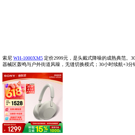
索尼
WH-1000XM5
定价2999元，是头戴式降噪的成熟典范。30
器械区轰鸣与户外街道风噪，无缝切换模式；30小时续航+3