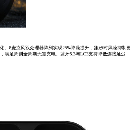
态场景优化。8麦克风双处理器阵列实现25%降噪提升，跑步时风噪
，满足周训全周期无需充电。蓝牙5.3与LC3支持降低连接延迟，