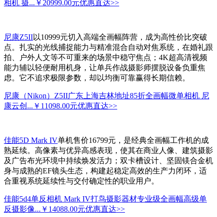
相机 摄...
￥20999.00元
优惠直达>>
尼康Z5II
以10999元切入高端全画幅阵营，成为高性价比突破
点。扎实的光线捕捉能力与精准混合自动对焦系统，在婚礼跟
拍、户外人文等不可重来的场景中稳守焦点；4K超高清视频
能力辅以轻便耐用机身，让单兵作战摄影师摆脱设备负重焦
虑。它不追求极限参数，却以均衡可靠赢得长期信赖。
尼康（Nikon）Z5II广东上海吉林地址85折全画幅微单相机 尼
康云创...
￥11098.00元
优惠直达>>
佳能5D Mark IV
单机售价16799元，是经典全画幅工作机的成
熟延续。高像素与优异高感表现，使其在商业人像、建筑摄影
及广告布光环境中持续焕发活力；双卡槽设计、坚固镁合金机
身与成熟的EF镜头生态，构建起稳定高效的生产力闭环，适
合重视系统延续性与交付确定性的职业用户。
佳能5d4单反相机 Mark IV打鸟摄影器材专业级全画幅高级单
反摄影像...
￥14088.00元
优惠直达>>