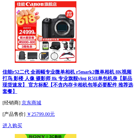
佳能r52二代 全画幅专业微单相机 r5mark2微单相机 8K视频
打鸟 影楼 人像 摄影师 8k 专业旗舰vlog R5II单包机身【新品
现货速发】 官方标配【不含内存卡相机包等必要配件 推荐选
套餐】
[经销商]
京东商城
[产品售价]
￥25799.00元
进入购买