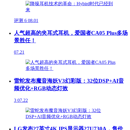
评测
6
08.01
人气超高的夹耳式耳机，爱国者CA05 Plus多场
景胜任！
07.21
雷蛇发布魔音海妖V3幻彩版：32位DSP+AI音
频优化+RGB动态灯效
3
07.22
LG发布27英寸4K IPS显示器27U730A，售价