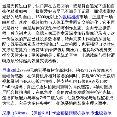
当晨光掠过山脊，快门声在古巷回响，或是舞台追光下连拍百
张仍精准如初——摄影爱好者早已不满足于记录，而渴求掌控
光影的绝对自由。15000元以上的
数码相机
市场，正迎来一场
由画质、速度、视频能力与人体工学共同定义的进化：它不再
只是器材，而是延伸的视觉神经与创作意志。面向专业摄影
师、独立制片人、高端人像工作室及深度旅行影像记录者，这
一价位段的产品已跳脱参数堆砌，转向真实工作流的深度适
配：既要高像素应对大幅输出与二次构图，也要强悍自动对焦
支撑动态抓拍；既需8K内录降低后期压力，也得轻巧机身支
撑全天候外拍；更关键的是，系统兼容性、电池续航与操控逻
辑必须经得起高强度实战检验。
尼康Z8
以27999元的到手价树立新标杆。约4571万有效像素全
画幅传感器，在保持机身相对紧凑的同时，实现8K/30p无裁切
视频录制与4K/60p长时拍摄，并支持机内12位RAW及10位
ProRes编码，真正打通从拍摄到剪辑的高效链路。4轴可翻折
屏配合预拍功能，在低角度、高角度或突发瞬间中抢占先机；
遥控扩展能力与丰富Z卡口镜头群，让复杂布光与远程监看成
为常态。它是为多任务并行、拒绝妥协的影像主理人而生。
尼康（Nikon）【保价618】z8全画幅旗舰机微单 专业级微单