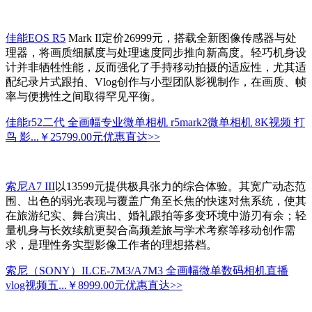
佳能EOS R5
Mark II定价26999元，搭载全新图像传感器与处
理器，将画质细腻度与处理速度同步推向新高度。轻巧机身设
计并非牺牲性能，反而强化了手持移动拍摄的适应性，尤其适
配纪录片式跟拍、Vlog创作与小型团队影视制作，在画质、帧
率与便携性之间取得罕见平衡。
佳能r52二代 全画幅专业微单相机 r5mark2微单相机 8K视频 打
鸟 影...
￥25799.00元
优惠直达>>
索尼A7 III
以13599元提供极具张力的综合体验。其宽广动态范
围、出色的弱光表现与覆盖广角至长焦的快速对焦系统，使其
在旅游纪实、舞台演出、婚礼跟拍等多变环境中游刃有余；轻
量机身与长效续航更契合高频差旅与学术考察等移动创作需
求，是理性务实型影像工作者的理想搭档。
索尼（SONY）ILCE-7M3/A7M3 全画幅微单数码相机直播
vlog视频五...
￥8999.00元
优惠直达>>