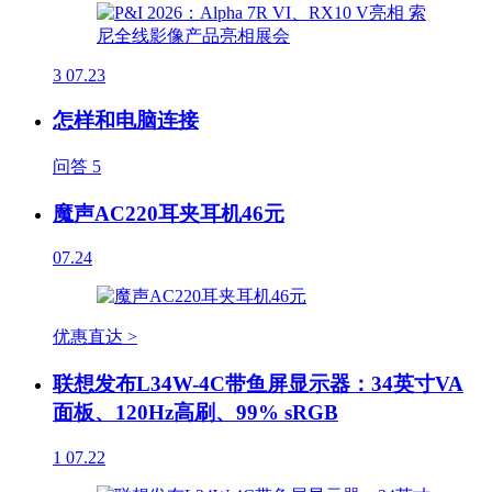
3
07.23
怎样和电脑连接
问答
5
魔声AC220耳夹耳机46元
07.24
优惠直达 >
联想发布L34W-4C带鱼屏显示器：34英寸VA
面板、120Hz高刷、99% sRGB
1
07.22