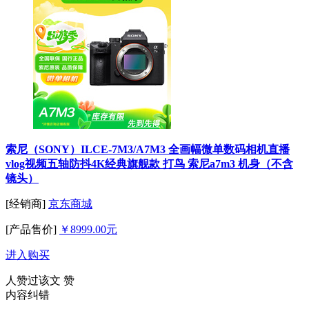
索尼（SONY）ILCE-7M3/A7M3 全画幅微单数码相机直播
vlog视频五轴防抖4K经典旗舰款 打鸟 索尼a7m3 机身（不含
镜头）
[经销商]
京东商城
[产品售价]
￥8999.00元
进入购买
人赞过该文
赞
内容纠错