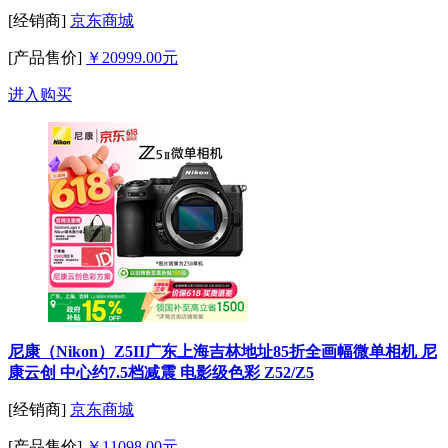
[经销商]
京东商城
[产品售价]
￥20999.00元
进入购买
尼康（Nikon）Z5II广东上海吉林地址85折全画幅微单相机 尼
康云创 中心约7.5档减震 电影级色彩 Z52/Z5
[经销商]
京东商城
[产品售价]
￥11098.00元