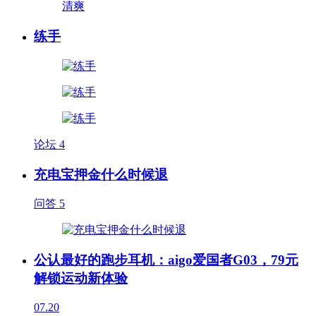
练手
论坛
4
充电宝押金什么时候退
问答
5
公认最好的跑步耳机：aigo爱国者G03，79元
解锁运动新体验
07.20