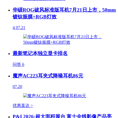
华硕ROG破风标准版耳机7月21日上市，50mm
镀钛振膜+RGB灯效
4
07.21
最新笔记本独立显卡排名
问答
6
魔声AC223耳夹式降噪耳机86元
07.20
优惠直达 >
P&I 2026:超大面积展台 富士全线影像产品亮