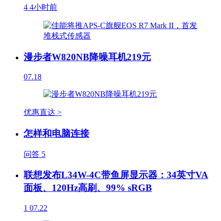
4
4小时前
漫步者W820NB降噪耳机219元
07.18
优惠直达 >
怎样和电脑连接
问答
5
联想发布L34W-4C带鱼屏显示器：34英寸VA
面板、120Hz高刷、99% sRGB
1
07.22