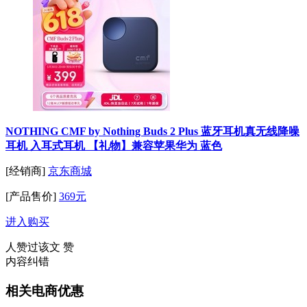
NOTHING CMF by Nothing Buds 2 Plus 蓝牙耳机真无线降噪
耳机 入耳式耳机 【礼物】兼容苹果华为 蓝色
[经销商]
京东商城
[产品售价]
369元
进入购买
人赞过该文
赞
内容纠错
相关电商优惠