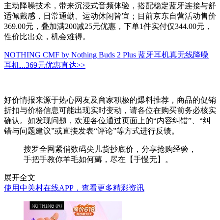
主动降噪技术，带来沉浸式音频体验，搭配稳定蓝牙连接与舒
适佩戴感，日常通勤、运动休闲皆宜；目前京东自营活动售价
369.00元，叠加满200减25元优惠，下单1件实付仅344.00元，
性价比出众，机会难得。
NOTHING CMF by Nothing Buds 2 Plus 蓝牙耳机真无线降噪
耳机...
369元
优惠直达>>
好价情报来源于热心网友及商家积极的爆料推荐，商品的促销
折扣与价格信息可能出现实时变动，请各位在购买前务必核实
确认。如发现问题，欢迎各位通过页面上的“内容纠错”、“纠
错与问题建议”或直接发表“评论”等方式进行反馈。
搜罗全网紧俏数码尖儿货抄底价，分享抢购经验，
手把手教你羊毛如何薅，尽在【手慢无】。
展开全文
使用中关村在线APP，查看更多精彩资讯