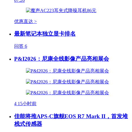
07.20
优惠直达 >
最新笔记本独立显卡排名
问答
6
P&I2026：尼康全线影像产品亮相展会
4
15小时前
佳能将推APS-C旗舰EOS R7 Mark II，首发堆
栈式传感器