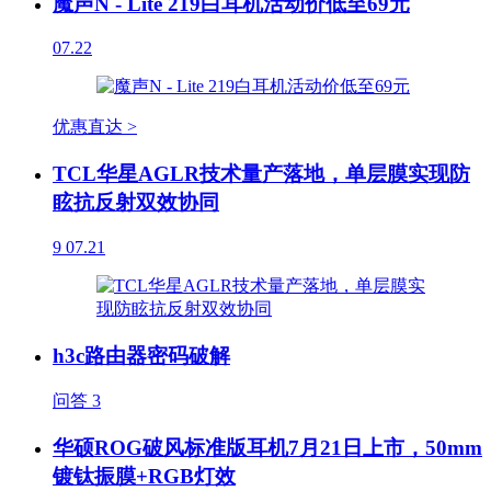
魔声N - Lite 219白耳机活动价低至69元
07.22
优惠直达 >
TCL华星AGLR技术量产落地，单层膜实现防
眩抗反射双效协同
9
07.21
h3c路由器密码破解
问答
3
华硕ROG破风标准版耳机7月21日上市，50mm
镀钛振膜+RGB灯效