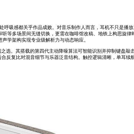
处呼吸感都关乎作品成败。对音乐制作人而言，耳机不只是播放
审听等多场景间无缝切换，更需在咖啡馆改稿、地铁上构思旋律
进声学架构实现专业级解析力与动态响应。
0元到手价位列高端之选。其搭载的第四代主动降噪算法可智能识别并抑制
适合反复比对混音细节与乐器泛音结构。触控逻辑清晰，单耳续航