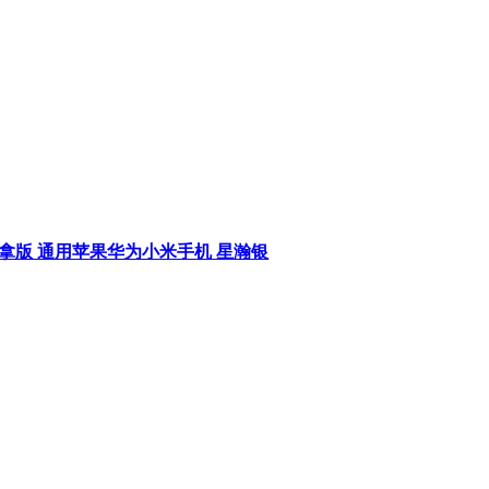
机 丹拿版 通用苹果华为小米手机 星瀚银