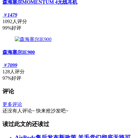
森海塞尔MOMENTUM 4无线耳机
￥
1479
1092人评分
99%好评
森海塞尔IE900
￥
7099
128人评分
97%好评
评论
更多评论
还没有人评论~
快来
抢沙发
吧~
读过此文的还读过
AirPods售后发布新政策 羊毛党们彻底无路可