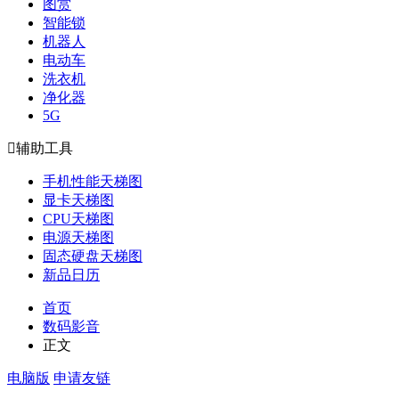
图赏
智能锁
机器人
电动车
洗衣机
净化器
5G

辅助工具
手机性能天梯图
显卡天梯图
CPU天梯图
电源天梯图
固态硬盘天梯图
新品日历
首页
数码影音
正文
电脑版
申请友链