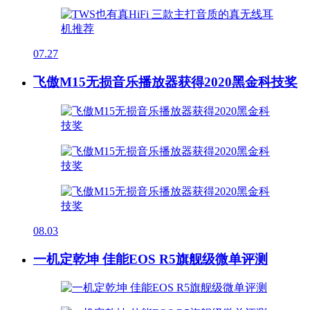
07.27
飞傲M15无损音乐播放器获得2020黑金科技奖
08.03
一机定乾坤 佳能EOS R5旗舰级微单评测