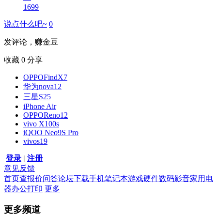
1699
说点什么吧~
0
发评论，赚金豆
收藏
0
分享
OPPOFindX7
华为nova12
三星S25
iPhone Air
OPPOReno12
vivo X100s
iQOO Neo9S Pro
vivos19
登录
|
注册
意见反馈
首页
查报价
问答
论坛
下载
手机
笔记本
游戏硬件
数码影音
家用电
器
办公打印
更多
更多频道