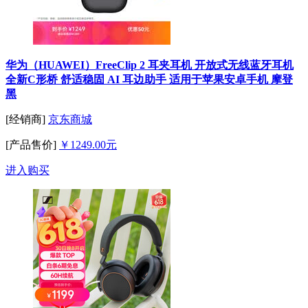
华为（HUAWEI）FreeClip 2 耳夹耳机 开放式无线蓝牙耳机
全新C形桥 舒适稳固 AI 耳边助手 适用于苹果安卓手机 摩登
黑
[经销商]
京东商城
[产品售价]
￥1249.00元
进入购买