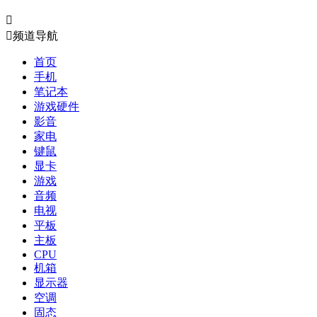


频道导航
首页
手机
笔记本
游戏硬件
影音
家电
键鼠
显卡
游戏
音频
电视
平板
主板
CPU
机箱
显示器
空调
固态