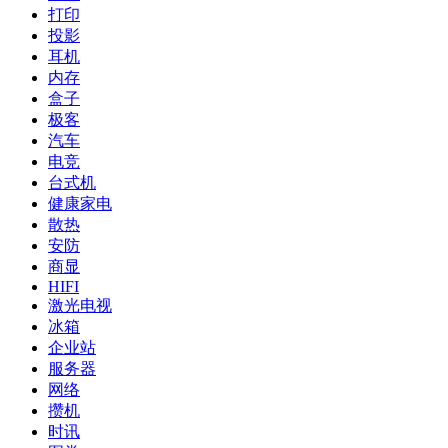
打印
投影
耳机
内存
盒子
极客
汽车
电竞
台式机
健康家电
散热
安防
商显
HIFI
激光电视
冰箱
企业站
服务器
网络
攒机
时讯