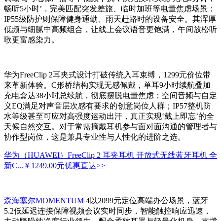
畅听5小时’，完美匹配突发差旅、临时加班等电量焦虑场景；
IP55级防护则保障健身通勤、雨天赶路时的设备安全。其浑厚
低频与细腻中高频组合，让线上会议语音更饱满，午间放松听
歌更富感染力。
华为FreeClip 2耳夹式设计打破传统入耳束缚，1299元价位带
来革新体验。C形桥结构实现无感佩戴，单耳9小时续航叠加
充电盒达38小时总续航，彻底摆脱电量焦虑；空间音频与自定
义EQ满足对声音层次感有要求的创意岗位人群；IP57整机防
水等级甚至可应对高强度运动出汗，真正实现‘戴上即忘’的全
天候自然交互。对于常需摘戴耳机参与面对面沟通的管理者与
协作型岗位，这是兼具专业性与人性化的进阶之选。
华为（HUAWEI）FreeClip 2 耳夹耳机 开放式无线蓝牙耳机 全
新C...
￥1249.00元
优惠直达>>
森海塞尔MOMENTUM
4以2099元定位高端办公场景，蓝牙
5.2低延迟连接保障视频会议实时同步，智能触控响应迅速，