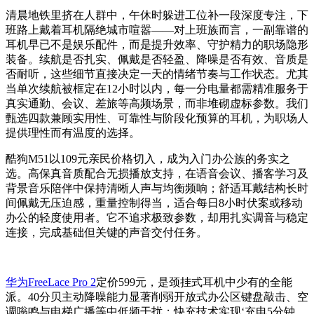
清晨地铁里挤在人群中，午休时躲进工位补一段深度专注，下
班路上戴着耳机隔绝城市喧嚣——对上班族而言，一副靠谱的
耳机早已不是娱乐配件，而是提升效率、守护精力的职场隐形
装备。续航是否扎实、佩戴是否轻盈、降噪是否有效、音质是
否耐听，这些细节直接决定一天的情绪节奏与工作状态。尤其
当单次续航被框定在12小时以内，每一分电量都需精准服务于
真实通勤、会议、差旅等高频场景，而非堆砌虚标参数。我们
甄选四款兼顾实用性、可靠性与阶段化预算的耳机，为职场人
提供理性而有温度的选择。
酷狗M51以109元亲民价格切入，成为入门办公族的务实之
选。高保真音质配合无损播放支持，在语音会议、播客学习及
背景音乐陪伴中保持清晰人声与均衡频响；舒适耳戴结构长时
间佩戴无压迫感，重量控制得当，适合每日8小时伏案或移动
办公的轻度使用者。它不追求极致参数，却用扎实调音与稳定
连接，完成基础但关键的声音交付任务。
华为FreeLace Pro 2
定价599元，是颈挂式耳机中少有的全能
派。40分贝主动降噪能力显著削弱开放式办公区键盘敲击、空
调嗡鸣与电梯广播等中低频干扰；快充技术实现‘充电5分钟，