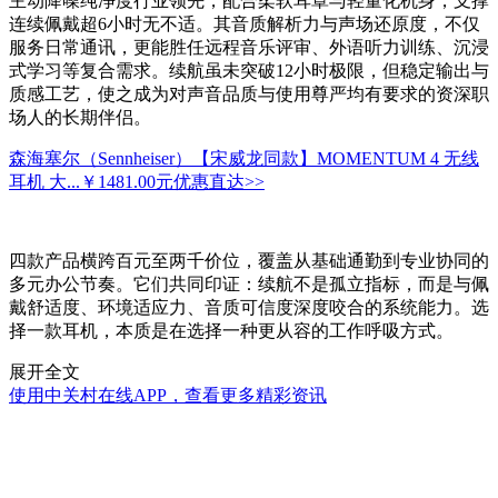
主动降噪纯净度行业领先，配合柔软耳罩与轻量化机身，支撑
连续佩戴超6小时无不适。其音质解析力与声场还原度，不仅
服务日常通讯，更能胜任远程音乐评审、外语听力训练、沉浸
式学习等复合需求。续航虽未突破12小时极限，但稳定输出与
质感工艺，使之成为对声音品质与使用尊严均有要求的资深职
场人的长期伴侣。
森海塞尔（Sennheiser）【宋威龙同款】MOMENTUM 4 无线
耳机 大...
￥1481.00元
优惠直达>>
四款产品横跨百元至两千价位，覆盖从基础通勤到专业协同的
多元办公节奏。它们共同印证：续航不是孤立指标，而是与佩
戴舒适度、环境适应力、音质可信度深度咬合的系统能力。选
择一款耳机，本质是在选择一种更从容的工作呼吸方式。
展开全文
使用中关村在线APP，查看更多精彩资讯