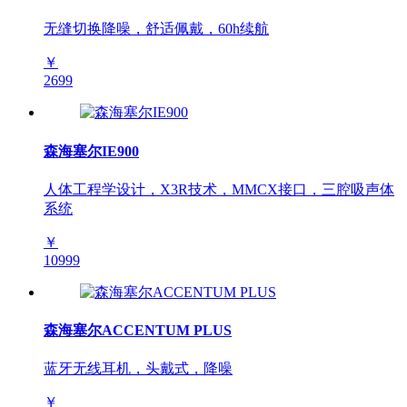
无缝切换降噪，舒适佩戴，60h续航
￥
2699
森海塞尔IE900
人体工程学设计，X3R技术，MMCX接口，三腔吸声体
系统
￥
10999
森海塞尔ACCENTUM PLUS
蓝牙无线耳机，头戴式，降噪
￥