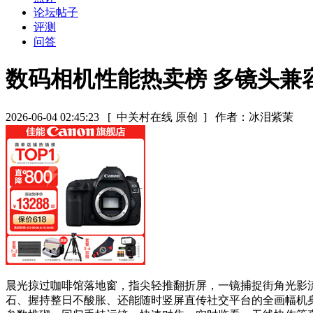
论坛帖子
评测
问答
数码相机性能热卖榜 多镜头兼容
2026-06-04 02:45:23
[ 中关村在线 原创 ]
作者：冰泪紫茉
晨光掠过咖啡馆落地窗，指尖轻推翻折屏，一镜捕捉街角光影流转
石、握持整日不酸胀、还能随时竖屏直传社交平台的全画幅机身，