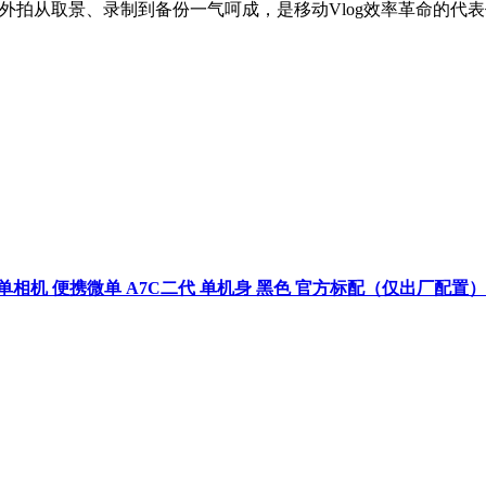
单人外拍从取景、录制到备份一气呵成，是移动Vlog效率革命的代
双影像微单相机 便携微单 A7C二代 单机身 黑色 官方标配（仅出厂配置）