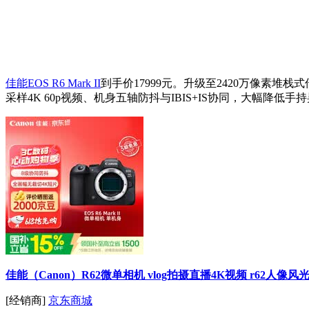
佳能EOS R6 Mark II
到手价17999元。升级至2420万像素
采样4K 60p视频、机身五轴防抖与IBIS+IS协同，大幅降
佳能（Canon）R62微单相机 vlog拍摄直播4K视频 r62
[经销商]
京东商城