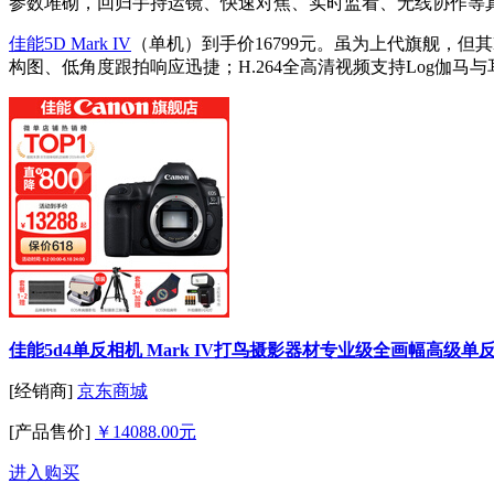
参数堆砌，回归手持运镜、快速对焦、实时监看、无线协作等
佳能5D Mark IV
（单机）到手价16799元。虽为上代旗舰，但其
构图、低角度跟拍响应迅捷；H.264全高清视频支持Log伽
佳能5d4单反相机 Mark IV打鸟摄影器材专业级全画幅高级单
[经销商]
京东商城
[产品售价]
￥14088.00元
进入购买