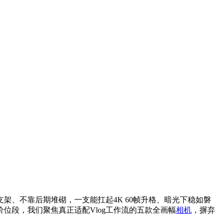
架、不靠后期堆砌，一支能扛起4K 60帧升格、暗光下稳如磐
价位段，我们聚焦真正适配Vlog工作流的五款全画幅
相机
，摒弃