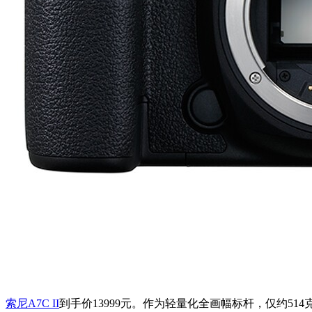
索尼A7C II
到手价13999元。作为轻量化全画幅标杆，仅约514克