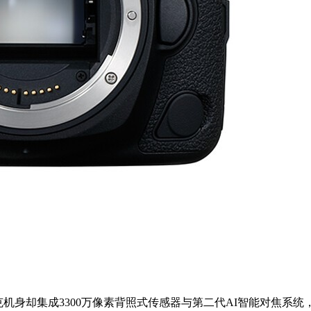
机身却集成3300万像素背照式传感器与第二代AI智能对焦系统，人眼