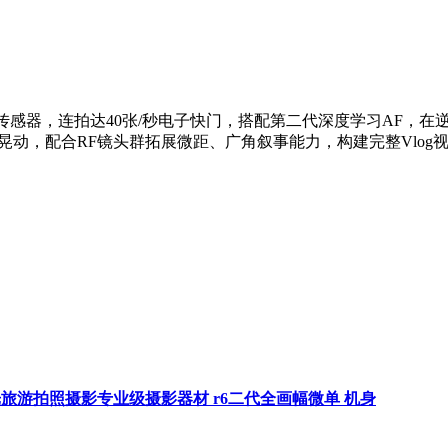
堆栈式传感器，连拍达40张/秒电子快门，搭配第二代深度学习AF
低手持晃动，配合RF镜头群拓展微距、广角叙事能力，构建完整Vlog
人像风光旅游拍照摄影专业级摄影器材 r6二代全画幅微单 机身