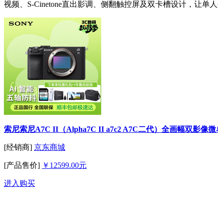
视频、S-Cinetone直出影调、侧翻触控屏及双卡槽设计，让
索尼索尼A7C II（Alpha7C II a7c2 A7C二代）全画幅
[经销商]
京东商城
[产品售价]
￥12599.00元
进入购买